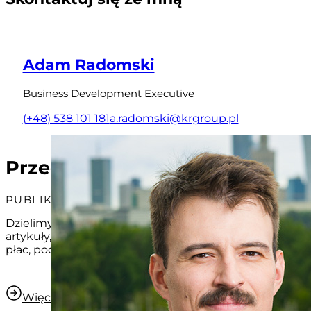
Adam Radomski
Business Development Executive
(+48) 538 101 181
a.radomski@krgroup.pl
Przeczytaj również
PUBLIKACJE KR GROUP
Dzielimy się wiedzą, która wspiera trafne decyzje biz
artykuły, alerty, eksperckie komentarze oraz praktyczne
płac, podatków, prawa i biznesu.
Więcej publikacji