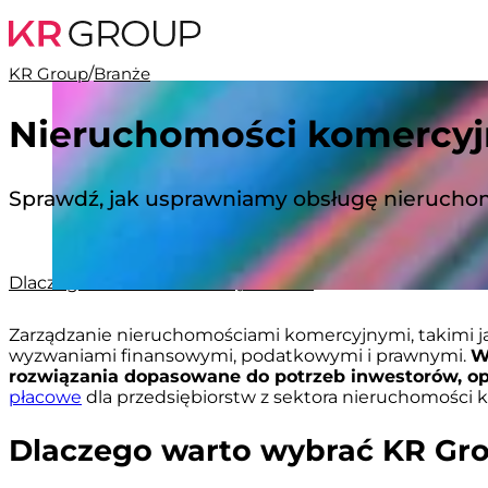
KR Group
/
Branże
Nieruchomości komercyj
Sprawdź, jak usprawniamy obsługę nierucho
Dlaczego warto?
Oferta
FAQ
Kontakt
Zarządzanie nieruchomościami komercyjnymi, takimi jak
wyzwaniami finansowymi, podatkowymi i prawnymi.
W
rozwiązania dopasowane do potrzeb inwestorów, op
płacowe
dla przedsiębiorstw z sektora nieruchomości 
Dlaczego warto wybrać KR Gro