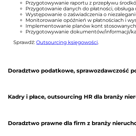
Przygotowywanie raportu z przepływu środkó
Przygotowanie danych do płatności, obsług
Występowanie o zaświadczenia o niezalegani
Monitorowanie opóźnień w płatnościach i wys
Implementowanie planów kont stosowanych pr
Przygotowywanie dokumentów/informacji/kalk
Sprawdź:
Outsourcing księgowości
.
Doradztwo podatkowe, sprawozdawczość po
Wypełnianie zobowiązań podatkowych, deklara
Kadry i płace, outsourcing HR dla branży ni
Doradztwo w zakresie przyśpieszonego zwrot
Wsparcie w wyborze ulg podatkowych dostos
Planowanie podatkowe, propozycje rozwiązań
Doradztwo w zakresie skutków podatkowych zw
Obsługa płacowa i kadrowa zespołów zarządz
Doradztwo prawne dla firm z branży nieruc
Wsparcie przy audytach podatkowych, due di
Prowadzenie akt osobowych, umów o pracę, 
Przygotowanie dokumentacji cen transferowy
Rozliczanie nadgodzin, premii, benefitów, ewi
Doradztwo w zakresie transakcji nieruchomości