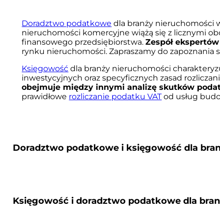
Doradztwo podatkowe
dla branży nieruchomości w
nieruchomości komercyjne wiążą się z licznymi o
finansowego przedsiębiorstwa.
Zespół ekspertów
rynku nieruchomości. Zapraszamy do zapoznania się
Księgowość
dla branży nieruchomości charakteryzu
inwestycyjnych oraz specyficznych zasad rozlicza
obejmuje między innymi analizę skutków podat
prawidłowe
rozliczanie podatku VAT
od usług budo
Doradztwo podatkowe i księgowość dla bran
Usługę księgowość dla branży nieruchomości kie
Księgowość i doradztwo podatkowe dla branż
inwestycyjnych, deweloperów oraz zarządców port
działalność w Polsce lub planują ekspansję w regi