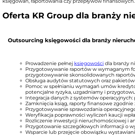
księgowań, raportowania czy przepływów finansowych.
Oferta KR Group dla branży n
Outsourcing księgowości dla branży nieruc
Prowadzenie pełnej
księgowości
dla branży n
Przygotowywanie raportów w wymaganym forma
przygotowywanie skonsolidowanych raportów
Obsługa audytów statutowych oraz pakietó
Pomoc w spełnianiu wymagań umów kredytowy
potencjalne ryzyka, uzgadniamy i przygot
Integracja danych z systemów operacyjnych:
Zamknięcia ksiąg, raporty finansowe zgodnie 
Przygotowywanie sprawozdania operacyjnego 
Weryfikacja poprawności wyliczeń kaucji w
Rozliczenie inwestycji nieruchomościowej i a
Przygotowanie szczegółowych informacji o wyn
Wsparcie lub przejęcie obowiązku wystawiani