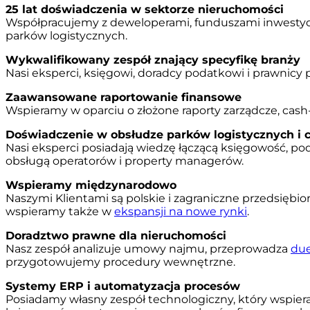
25 lat doświadczenia w sektorze nieruchomości
Współpracujemy z deweloperami, funduszami inwestycy
parków logistycznych.
Wykwalifikowany zespół znający specyfikę branży
Nasi eksperci, księgowi, doradcy podatkowi i prawnicy
Zaawansowane raportowanie finansowe
Wspieramy w oparciu o złożone raporty zarządcze, cash-
Doświadczenie w obsłudze parków logistycznych i
Nasi eksperci posiadają wiedzę łączącą księgowość, po
obsługą operatorów i property managerów.
Wspieramy międzynarodowo
Naszymi Klientami są polskie i zagraniczne przedsiębi
wspieramy także w
ekspansji na nowe rynki
.
Doradztwo prawne dla nieruchomości
Nasz zespół analizuje umowy najmu, przeprowadza
due
przygotowujemy procedury wewnętrzne.
Systemy ERP i automatyzacja procesów
Posiadamy własny zespół technologiczny, który wspier