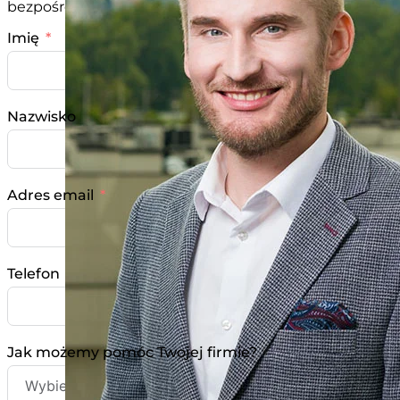
bezpośrednio na adres email? office@krgroup.pl
Imię
Nazwisko
Adres email
Telefon
Jak możemy pomóc Twojej firmie?