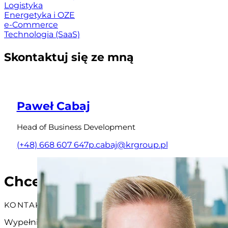
Logistyka
Energetyka i OZE
e-Commerce
Technologia (SaaS)
Skontaktuj się ze mną
Paweł Cabaj
Head of Business Development
(+48) 668 607 647
p.cabaj@krgroup.pl
Chcesz wycenić wybraną usłu
KONTAKT
Wypełnij formularz, a my sporządzimy wstępną ofertę. 