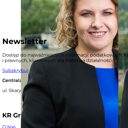
Newsletter
Dostęp do najważniejszych informacji: podatkowych, 
i prawnych, kluczowych dla Państwa działalności.
Subskrybuj
Centrala firmy w Warszawie
ul. Skaryszewska 7
03-802 Warszawa, Polska
KR Group
O Nas