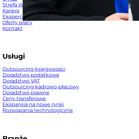
Strefa Wiedzy
Kariera
Eksperci
Oferty pracy
Kontakt
Usługi
Outsourcing księgowości
Doradztwo podatkowe
Doradztwo VAT
Outsourcing kadrowo-płacowy
Doradztwo prawne
Ceny transferowe
Ekspansja na nowe rynki
Rozwiązania technologiczne
Branże